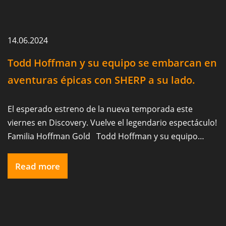
14.06.2024
Todd Hoffman y su equipo se embarcan en
aventuras épicas con SHERP a su lado.
El esperado estreno de la nueva temporada este
viernes en Discovery. Vuelve el legendario espectáculo!
Familia Hoffman Gold Todd Hoffman y su equipo
recorren terrenos difíciles en UTV SHERP, persiguiendo
su sueño de encontrar oro antes de que el suelo se
Read more
congele, poniendo en juego su legado y su medio de
vida.