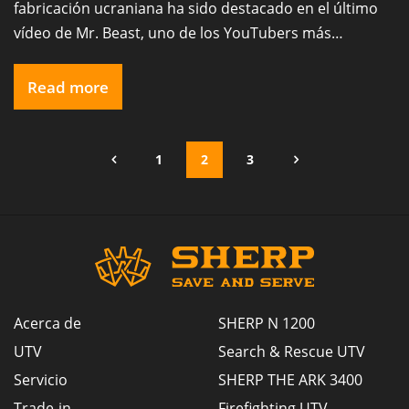
fabricación ucraniana ha sido destacado en el último
vídeo de Mr. Beast, uno de los YouTubers más
populares del mundo. El vídeo destacaba el
excepcional diseño y la precisión artesanal de nuestro
Read more
SHERP, demostrando sus robustas capacidades en
acción. Gracias de corazón a nuestros seguidores por
[…]
1
2
3
Acerca de
SHERP N 1200
UTV
Search & Rescue UTV
Servicio
SHERP THE ARK 3400
Trade-in
Firefighting UTV