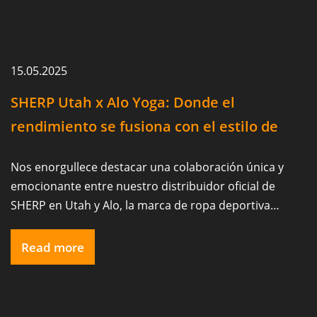
15.05.2025
SHERP Utah x Alo Yoga: Donde el
rendimiento se fusiona con el estilo de
vida
Nos enorgullece destacar una colaboración única y
emocionante entre nuestro distribuidor oficial de
SHERP en Utah y Alo, la marca de ropa deportiva
premium reconocida mundialmente. Nos entusiasma
ver a SHERP Utah liderando alianzas innovadoras con
Read more
otras marcas y expandiendo su presencia en los
sectores de estilo de vida y experiencial.