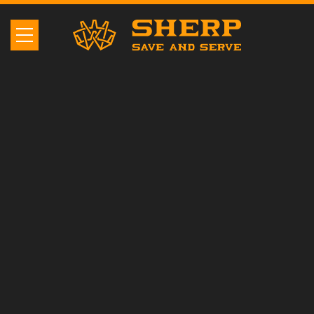
Acerca de
STOVI CORP es distribuidor
oficial de SHERP en EE.UU. y
Canadá