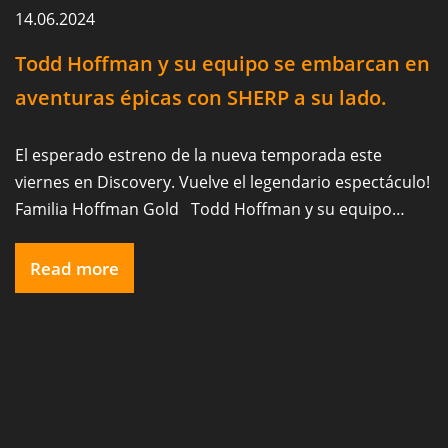
14.06.2024
Todd Hoffman y su equipo se embarcan en
aventuras épicas con SHERP a su lado.
El esperado estreno de la nueva temporada este
viernes en Discovery. Vuelve el legendario espectáculo!
Familia Hoffman Gold Todd Hoffman y su equipo
recorren terrenos difíciles en UTV SHERP, persiguiendo
su sueño de encontrar oro antes de que el suelo se
Read more
congele, poniendo en juego su legado y su medio de
vida.