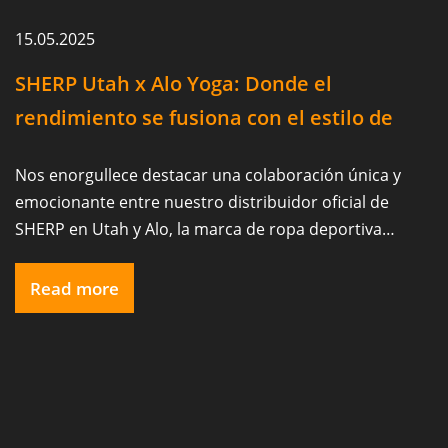
15.05.2025
SHERP Utah x Alo Yoga: Donde el
rendimiento se fusiona con el estilo de
vida
Nos enorgullece destacar una colaboración única y
emocionante entre nuestro distribuidor oficial de
SHERP en Utah y Alo, la marca de ropa deportiva
premium reconocida mundialmente. Nos entusiasma
ver a SHERP Utah liderando alianzas innovadoras con
Read more
otras marcas y expandiendo su presencia en los
sectores de estilo de vida y experiencial.