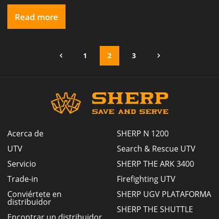
populares del mundo. El vídeo destacaba el
excepcional diseño y la precisión artesanal de nuestro
Read more
SHERP, demostrando sus robustas capacidades en
acción. Gracias de corazón a nuestros seguidores por
[…]
1
2
3
Acerca de
SHERP N 1200
UTV
Search & Rescue UTV
Servicio
SHERP THE ARK 3400
Trade-in
Firefighting UTV
Conviértete en
SHERP UGV PLATAFORMA
distribuidor
SHERP THE SHUTTLE
Encontrar un distribuidor